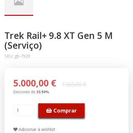
Trek Rail+ 9.8 XT Gen 5 M
(Serviço)
SKU:
gb-7929
5.000,00 €
7.569,00 €
Desconto de
33.94
%
.
Comprar
Adicionar à wishlist