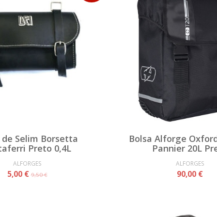
 de Selim Borsetta
Bolsa Alforge Oxfor
aferri Preto 0,4L
Pannier 20L Pr
ALFORGES
ALFORGES
5,00 €
90,00 €
9,50 €