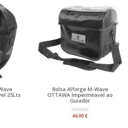
-Wave
Bolsa Alforge M-Wave
el 25Lts
OTTAWA Impermeavel ao
Guiador
ALFORGES
44,90 €