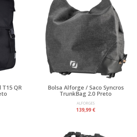
d T15 QR
Bolsa Alforge / Saco Syncros
eto
TrunkBag 2.0 Preto
ALFORGES
139,99 €