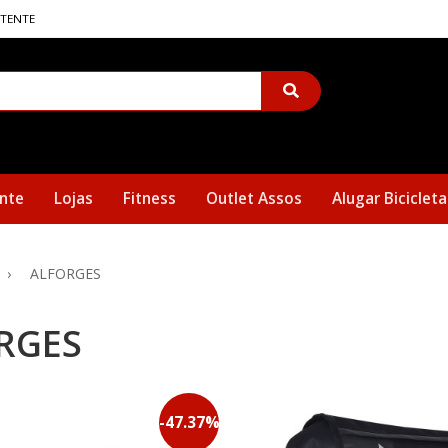
STENTE
nte
Lojas
Fitness
Outlet Assos
Alugar Bicicleta
ALFORGES
RGES
-
47.37
%