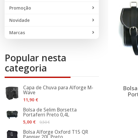
Promoção
Novidade
Marcas
Popular nesta
categoria
Capa de Chuva para Alforge M-
Bolsa
Wave
Port
11,90 €
Bolsa de Selim Borsetta
Portaferri Preto 0,4L
5,00 €
9,50 €
Bolsa Alforge Oxford T15 QR
Pannier 20L Preto