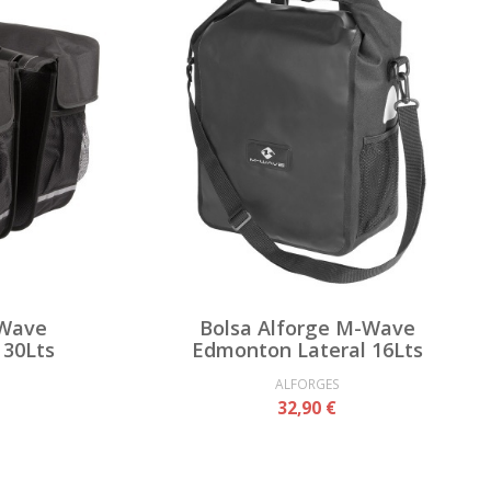
-Wave
Bolsa Alforge M-Wave
30Lts
Edmonton Lateral 16Lts
ALFORGES
32,90 €