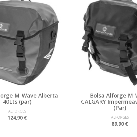
forge M-Wave Alberta
Bolsa Alforge M
40Lts (par)
CALGARY Impermeav
(Par)
ALFORGES
124,90 €
ALFORGES
89,90 €