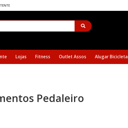
STENTE
nte
Lojas
Fitness
Outlet Assos
Alugar Bicicleta
mentos Pedaleiro