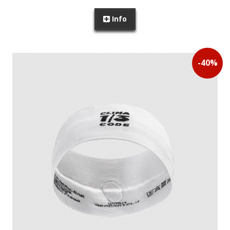
Info
PROMOÇÃO
-
40
%