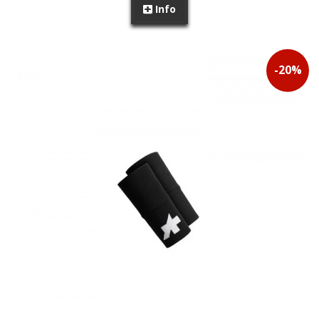
Info
PROMOÇÃO
-
20
%