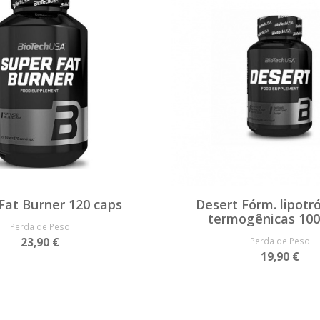
Fat Burner 120 caps
Desert Fórm. lipotr
termogênicas 100
Perda de Peso
23,90 €
Perda de Peso
19,90 €