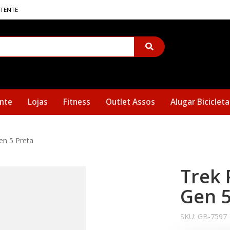
STENTE
nte
Lojas
Fitness
Outlet Assos
Alugar Bicicleta
en 5 Preta
Trek 
Gen 5
SKU:
GB-7597