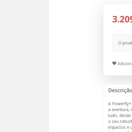
3.20
O prod
Adiciona
Descriçã
A Powerfly+ 
a aventura,
tudo, desde 
o seu robus
impactos e 