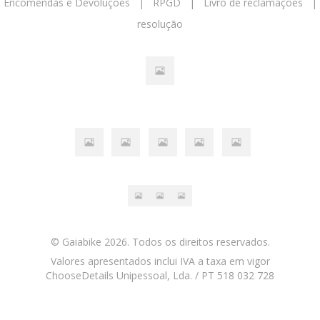
|
Encomendas e Devoluções
|
RPGD
|
Livro de reclamações
resolução
© Gaiabike 2026. Todos os direitos reservados.
Valores apresentados inclui IVA a taxa em vigor
ChooseDetails Unipessoal, Lda. / PT 518 032 728