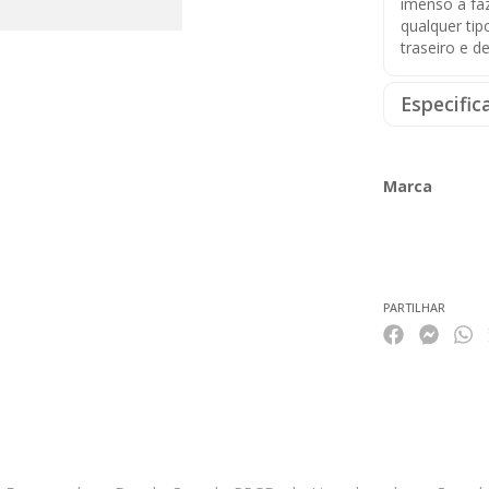
imenso a fa
qualquer ti
traseiro e d
Especific
Marca
Características
PARTILHAR