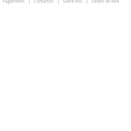
|
Pagamento
|
Contactos
|
Sobre nós
|
Direito de livre