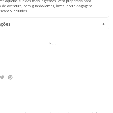
zer aquelas subidas mais íngremes. Vem preparada para
po de aventura, com guarda-lamas, luzes, porta-bagagens
escanso incluídos.
ações
TREK