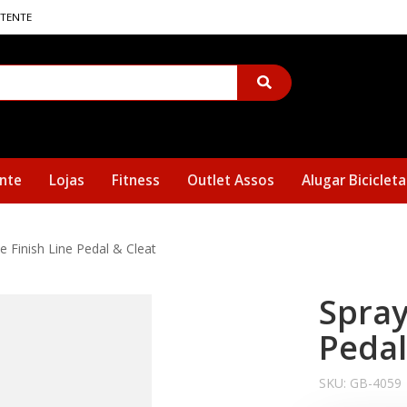
STENTE
nte
Lojas
Fitness
Outlet Assos
Alugar Bicicleta
te Finish Line Pedal & Cleat
Spray
Pedal
SKU:
GB-4059