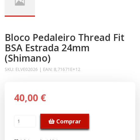
Bloco Pedaleiro Thread Fit
BSA Estrada 24mm
(Shimano)
SKU:
ELVE02026
|
EAN:
8,71671E+12
40,00 €
Comprar