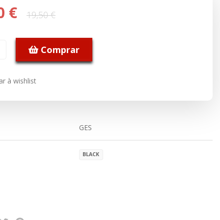
0 €
19,50 €
Comprar
r à wishlist
GES
BLACK