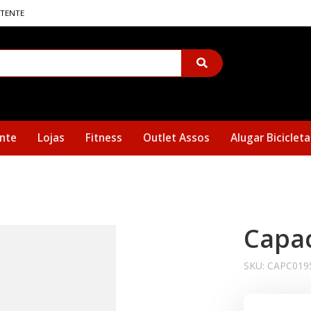
STENTE
nte
Lojas
Fitness
Outlet Assos
Alugar Bicicleta
Capac
SKU:
CAPC019